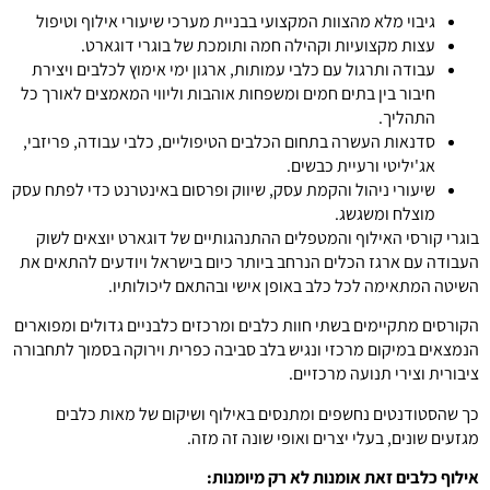
גיבוי מלא מהצוות המקצועי בבניית מערכי שיעורי אילוף וטיפול
עצות מקצועיות וקהילה חמה ותומכת של בוגרי דוגארט.
עבודה ותרגול עם כלבי עמותות, ארגון ימי אימוץ לכלבים ויצירת
חיבור בין בתים חמים ומשפחות אוהבות וליווי המאמצים לאורך כל
התהליך.
סדנאות העשרה בתחום הכלבים הטיפוליים, כלבי עבודה, פריזבי,
אג'יליטי ורעיית כבשים.
שיעורי ניהול והקמת עסק, שיווק ופרסום באינטרנט כדי לפתח עסק
מוצלח ומשגשג.
בוגרי קורסי האילוף והמטפלים ההתנהגותיים של דוגארט יוצאים לשוק
העבודה עם ארגז הכלים הנרחב ביותר כיום בישראל ויודעים להתאים את
השיטה המתאימה לכל כלב באופן אישי ובהתאם ליכולותיו.
הקורסים מתקיימים בשתי חוות כלבים ומרכזים כלבניים גדולים ומפוארים
הנמצאים במיקום מרכזי ונגיש בלב סביבה כפרית וירוקה בסמוך לתחבורה
ציבורית וצירי תנועה מרכזיים.
כך שהסטודנטים נחשפים ומתנסים באילוף ושיקום של מאות כלבים
מגזעים שונים, בעלי יצרים ואופי שונה זה מזה.
אילוף כלבים זאת אומנות לא רק מיומנות: